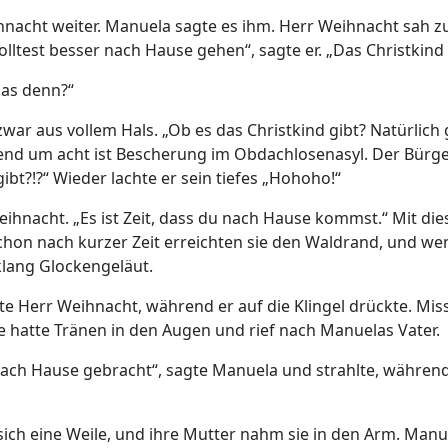
hnacht weiter. Manuela sagte es ihm. Herr Weihnacht sah z
olltest besser nach Hause gehen“, sagte er. „Das Christkin
das denn?“
ar aus vollem Hals. „Ob es das Christkind gibt? Natürlich g
nd um acht ist Bescherung im Obdachlosenasyl. Der Bürger
ibt?!?“ Wieder lachte er sein tiefes „Hohoho!“
eihnacht. „Es ist Zeit, dass du nach Hause kommst.“ Mit die
hon nach kurzer Zeit erreichten sie den Waldrand, und weni
lang Glockengeläut.
agte Herr Weihnacht, während er auf die Klingel drückte. Mi
Sie hatte Tränen in den Augen und rief nach Manuelas Vater.
nach Hause gebracht“, sagte Manuela und strahlte, während 
sich eine Weile, und ihre Mutter nahm sie in den Arm. Manu