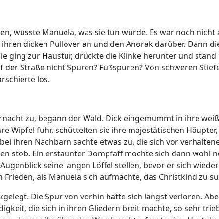
n, wusste Manuela, was sie tun würde. Es war noch nicht a
g ihren dicken Pullover an und den Anorak darüber. Dann di
. Sie ging zur Haustür, drückte die Klinke herunter und stan
uf der Straße nicht Spuren? Fußspuren? Von schweren Stiefe
rschierte los.
ternacht zu, begann der Wald. Dick eingemummt in ihre wei
e Wipfel fuhr, schüttelten sie ihre majestätischen Häupter, 
ei ihren Nachbarn sachte etwas zu, die sich vor verhaltene
en stob. Ein erstaunter Dompfaff mochte sich dann wohl n
Augenblick seine langen Löffel stellen, bevor er sich wie
em Frieden, als Manuela sich aufmachte, das Christkind zu s
gelegt. Die Spur von vorhin hatte sich längst verloren. Ab
igkeit, die sich in ihren Gliedern breit machte, so sehr tr