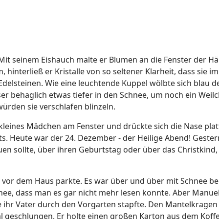
 Mit seinem Eishauch malte er Blumen an die Fenster der Hä
 hinterließ er Kristalle von so seltener Klarheit, dass sie 
elsteinen. Wie eine leuchtende Kuppel wölbte sich blau de
er behaglich etwas tiefer in den Schnee, um noch ein We
würden sie verschlafen blinzeln.
leines Mädchen am Fenster und drückte sich die Nase platt. 
s. Heute war der 24. Dezember - der Heilige Abend! Gester
euen sollte, über ihren Geburtstag oder über das Christkind
 vor dem Haus parkte. Es war über und über mit Schnee bede
ee, dass man es gar nicht mehr lesen konnte. Aber Manuel
 ihr Vater durch den Vorgarten stapfte. Den Mantelkragen
al geschlungen. Er holte einen großen Karton aus dem Ko